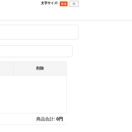
文字サイズ
:
削除
商品合計
:
0円