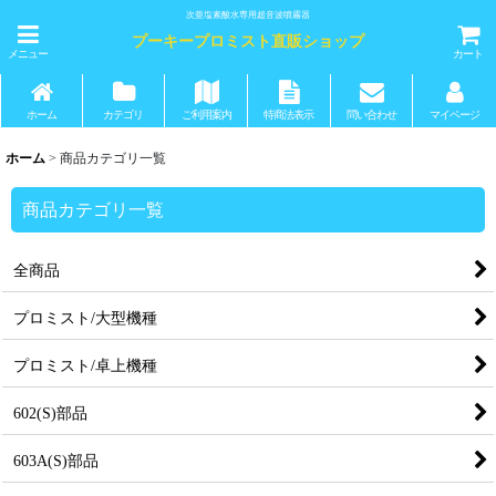
次亜塩素酸水専用超音波噴霧器
プーキープロミスト直販ショップ
メニュー
カート
ホーム
カテゴリ
ご利用案内
特商法表示
問い合わせ
マイページ
ホーム
>
商品カテゴリ一覧
商品カテゴリ一覧
全商品
プロミスト/大型機種
プロミスト/卓上機種
602(S)部品
603A(S)部品