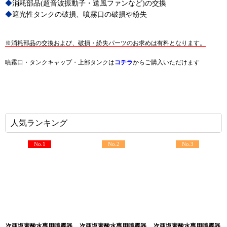
◆
消耗部品(超音波振動子・送風ファンなど)の交換
◆
遮光性タンクの破損、噴霧口の破損や紛失
※消耗部品の交換および、破損・紛失パーツのお求めは有料となります。
噴霧口・タンクキャップ・上部タンクは
コチラ
からご購入いただけます
人気ランキング
No.1
No.2
No.3
次亜塩素酸水専用噴霧器
次亜塩素酸水専用噴霧器
次亜塩素酸水専用噴霧器