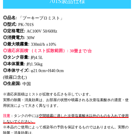
701S製品仕様
◎品名:
「プーキープロミスト」
◎型式:
PK-701S
◎定格電圧:
AC100V 50/60Hz
◎消費電力:
30W
◎最大噴霧量:
330ml/h ±10%
◎適応床面積
（ミスト拡散範囲）:
30畳まで/台
※
◎タンク容量:
約4.5L
◎本体重量:
約1.56kg
◎本体サイズ:
φ21.0cm×H40.0cm
(噴霧口含む)
◎生産国:
中国
※適応床面積はミストが拡散する広さを示しています。
実際の除菌・消臭効果は、お部屋の状態や噴霧される次亜塩素酸水の濃度・使
用状況によって大きく異なります。
注意
：タンクの中には
空間噴霧に適した次亜塩素酸水以外のものを入れて使用
しないでください。
※本品のご使用によって感染等の予防を保証するものではありません。実際の
除菌・消臭効果は、