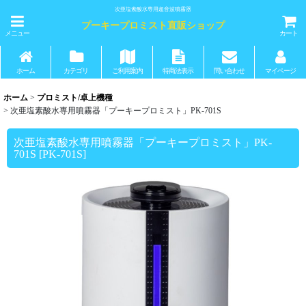
次亜塩素酸水専用超音波噴霧器
プーキープロミスト直販ショップ
メニュー
カート
ホーム
カテゴリ
ご利用案内
特商法表示
問い合わせ
マイページ
ホーム
>
プロミスト/卓上機種
>
次亜塩素酸水専用噴霧器「プーキープロミスト」PK-701S
次亜塩素酸水専用噴霧器「プーキープロミスト」PK-
701S
[
PK-701S
]