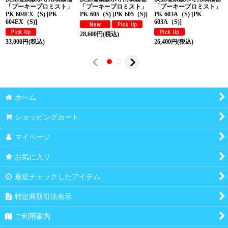
「プーキープロミスト」
「プーキープロミスト」
「プーキープロミスト」
PK-604EX（S)
[
PK-
PK-605（S)
[
PK-605（S)
]
PK-603A（S)
[
PK-
604EX（S)
]
603A（S)
]
28,600
円
(税込)
33,000
円
(税込)
26,400
円
(税込)
ホーム
ショッピングカート
マイページ
お気に入り
最近チェックしたアイテム
特定商取引法表示
ご利用案内