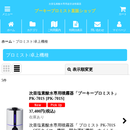
次亜塩素酸水専用超音波噴霧器
プーキープロミスト直販ショップ
メニュー
カート
ホーム
カテゴリ
ご利用案内
特商法表示
問い合わせ
マイページ
ホーム
>
プロミスト/卓上機種
プロミスト/卓上機種
表示順変更
閉じる
5
件
表示数
:
次亜塩素酸水専用噴霧器「プーキープロミスト」
PK-701S
[
PK-701S
]
並び順
:
37,400
円
(税込)
在庫あり
絞り込む
次亜塩素酸水専用噴霧器『 プロミスト PK-701S