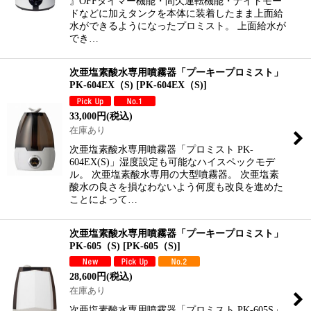
』OFFタイマー機能・間欠運転機能・ナイトモー
ドなどに加えタンクを本体に装着したまま上面給
水ができるようになったプロミスト。 上面給水が
でき…
次亜塩素酸水専用噴霧器「プーキープロミスト」
PK-604EX（S)
[
PK-604EX（S)
]
33,000
円
(税込)
在庫あり
次亜塩素酸水専用噴霧器「プロミスト PK-
604EX(S)」湿度設定も可能なハイスペックモデ
ル。 次亜塩素酸水専用の大型噴霧器。 次亜塩素
酸水の良さを損なわないよう何度も改良を進めた
ことによって…
次亜塩素酸水専用噴霧器「プーキープロミスト」
PK-605（S)
[
PK-605（S)
]
28,600
円
(税込)
在庫あり
次亜塩素酸水専用噴霧器「プロミスト PK-605S」