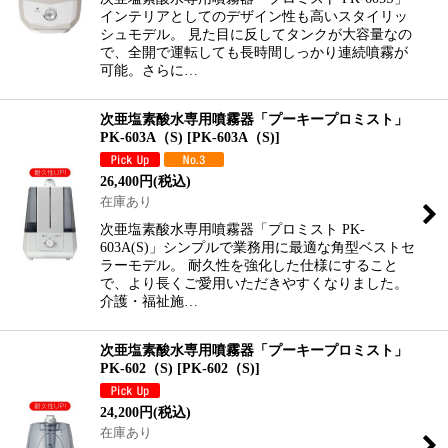
インテリアとしてのデザイン性も高いスタイリッ
シュモデル。 見た目に反してタンクが大容量なの
で、全開で運転しても長時間しっかり連続噴霧が
可能。さらに…
次亜塩素酸水専用噴霧器「プーキープロミスト」
PK-603A（S)
[
PK-603A（S)
]
26,400
円
(税込)
在庫あり
次亜塩素酸水専用噴霧器「プロミスト PK-
603A(S)」シンプルで業務用に最適な角型ベストセ
ラーモデル。 耐久性を強化した仕様にすること
で、より長くご愛用いただきやすくなりました。
介護・福祉施…
次亜塩素酸水専用噴霧器「プーキープロミスト」
PK-602（S)
[
PK-602（S)
]
24,200
円
(税込)
在庫あり